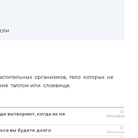
осли
и
стительных организмов, тело которых не
ние таллом или слоевище.
i
ди вытворяют, когда их не
i
ться вы будете долго