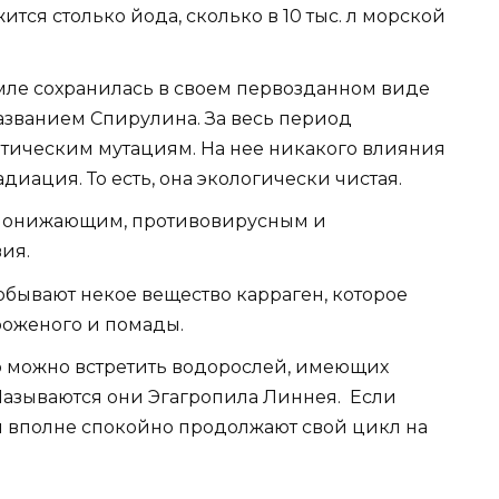
ся столько йода, сколько в 10 тыс. л морской
мле сохранилась в своем первозданном виде
азванием Спирулина. За весь период
етическим мутациям. На нее никакого влияния
диация. То есть, она экологически чистая.
понижающим, противовирусным и
ия.
обывают некое вещество карраген, которое
роженого и помады.
р можно встретить водорослей, имеющих
 Называются они Эгагропила Линнея. Если
ни вполне спокойно продолжают свой цикл на