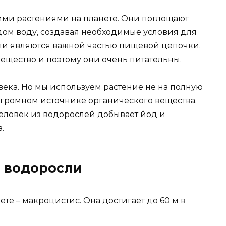
ми растениями на планете. Они поглощают
дом воду, создавая необходимые условия для
ли являются важной частью пищевой цепочки.
вещество и поэтому они очень питательны.
века. Но мы используем растение не на полную
огромном источнике органического вещества.
еловек из водорослей добывает йод и
.
 водоросли
те – макроцистис. Она достигает до 60 м в