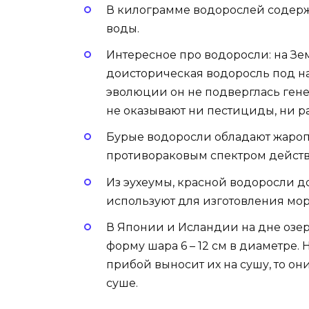
В килограмме водорослей содержит
воды.
Интересное про водоросли: на Зе
доисторическая водоросль под н
эволюции он не подверглась ген
не оказывают ни пестициды, ни ра
Бурые водоросли обладают жаро
противораковым спектром действ
Из эухеумы, красной водоросли д
используют для изготовления мо
В Японии и Исландии на дне озе
форму шара 6 – 12 см в диаметре.
прибой выносит их на сушу, то о
суше.