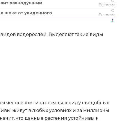
i
тавит равнодушным
i
е в шоке от увиденного
 видов водорослей. Выделяют такие виды
ны человеком и относятся к виду съедобных
ливы: живут в любых условиях и за миллионы
значит, что данные растения устойчивы к