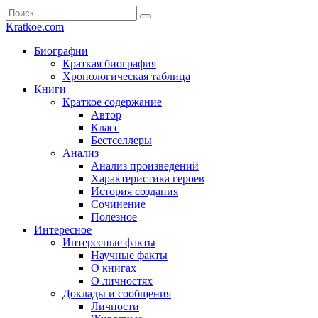
Перейти
Search
к
for:
Kratkoe.com
содержанию
Биографии
Краткая биография
Хронологическая таблица
Книги
Краткое содержание
Автор
Класс
Бестселлеры
Анализ
Анализ произведений
Характеристика героев
История создания
Сочинение
Полезное
Интересное
Интересные факты
Научные факты
О книгах
О личностях
Доклады и сообщения
Личности