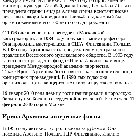
конкурса им. М. И. Глинки. В 1997 году по приглашению
министра культуры Азербайджана ПоладаБюль-БюльОглы и
президента страны Гейдара Алиева Ирина Константиновна
возглавила жюри Конкурса им. Бюль-Бюля, который был
организованный к его 100-летию со дня рождения.
С 1976 оперная певица преподает в Московской
консерватории, а в 1984 году получает звание профессора.
Она проводила мастер-классы в США, Финляндии, Польше.
В 1986 году Архипова стала председателем центрального
правления Всесоюзного музыкального общества. В 1993 году
заняла пост президента фонда «Ирина Архипова» и вице-
президента Международной академии творчества.
Также Ирина Архипова была известна как исполнительница
концертных произведений. В 1990-тых годах она
организовала цикл концертов «Антология русского романса».
19 января 2010 года певицу госпитализировали в городскую
больницу им. Боткина с сердечной патологией. Ее не стало
11
февраля 2010 года
в Москве.
Ирина Архипова интересные факты
В 1955 году активно гастролировала за рубежом. Она
посетила Австрию, Польшу, ГДР, Финляндию, Италию,