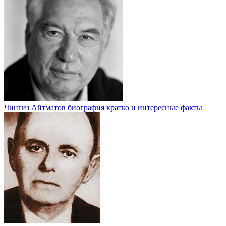
Чингиз Айтматов биография кратко и интересные факты