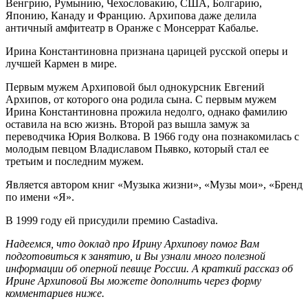
Венгрию, Румынию, Чехословакию, США, Болгарию,
Японию, Канаду и Францию. Архипова даже делила
античный амфитеатр в Оранже с Монсеррат Кабалье.
Ирина Константиновна признана царицей русской оперы и
лучшей Кармен в мире.
Первым мужем Архиповой был однокурсник Евгений
Архипов, от которого она родила сына. С первым мужем
Ирина Константиновна прожила недолго, однако фамилию
оставила на всю жизнь. Второй раз вышла замуж за
переводчика Юрия Волкова. В 1966 году она познакомилась с
молодым певцом Владиславом Пьявко, который стал ее
третьим и последним мужем.
Является автором книг «Музыка жизни», «Музы мои», «Бренд
по имени «Я».
В 1999 году ей присудили премию Castadiva.
Надеемся, что доклад про Ирину Архипову помог Вам
подготовиться к занятию, и Вы узнали много полезной
информации об оперной певице России. А краткий рассказ об
Ирине Архиповой Вы можете дополнить через форму
комментариев ниже.