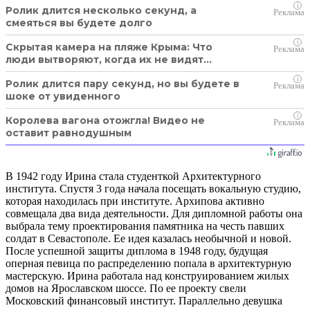
i
Ролик длится несколько секунд, а
смеяться вы будете долго
i
Скрытая камера на пляже Крыма: Что
люди вытворяют, когда их не видят...
i
Ролик длится пару секунд, но вы будете в
шоке от увиденного
i
Королева вагона отожгла! Видео не
оставит равнодушным
В 1942 году Ирина стала студенткой Архитектурного
института. Спустя 3 года начала посещать вокальную студию,
которая находилась при институте. Архипова активно
совмещала два вида деятельности. Для дипломной работы она
выбрала тему проектирования памятника на честь павших
солдат в Севастополе. Ее идея казалась необычной и новой.
После успешной защиты диплома в 1948 году, будущая
оперная певица по распределению попала в архитектурную
мастерскую. Ирина работала над конструированием жилых
домов на Ярославском шоссе. По ее проекту свели
Московский финансовый институт. Параллельно девушка