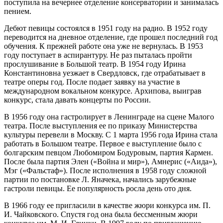
поступила на вечернее отделение консерватории и занималась
пением.
Дебют певицы состоялся в 1951 году на радио. В 1952 году
переводится на дневное отделение, где прошел последний год
обучения. К прежней работе она уже не вернулась. В 1953
году поступает в аспирантуру. Не раз пыталась пройти
прослушивание в Большой театр. В 1954 году Ирина
Константиновна уезжает в Свердловск, где отрабатывает в
театре оперы год. После подает заявку на участие в
международном вокальном конкурсе. Архипова, выиграв
конкурс, стала давать концерты по России.
В 1956 году она гастролирует в Ленинграде на сцене Малого
театра. После выступления ее по приказу Министерства
культуры перевели в Москву. С 1 марта 1956 года Ирина стала
работать в Большом театре. Первое е выступление было с
болгарским певцом Любомиром Бодуровым, партия Кармен.
После была партия Элен («Война и мир»), Амнерис («Аида»),
Мэг («Фальстаф»). После исполнения в 1958 году сложной
партии по постановке Л. Яначека, начались зарубежные
гастроли певицы. Ее популярность росла день ото дня.
В 1966 году ее пригласили в качестве жюри конкурса им. П.
И. Чайковского. Спустя год она была бессменным жюри