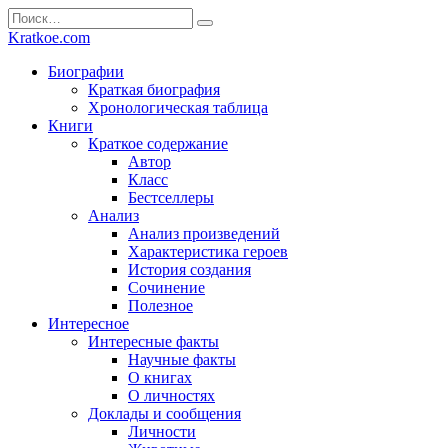
Перейти
Search
к
for:
Kratkoe.com
содержанию
Биографии
Краткая биография
Хронологическая таблица
Книги
Краткое содержание
Автор
Класс
Бестселлеры
Анализ
Анализ произведений
Характеристика героев
История создания
Сочинение
Полезное
Интересное
Интересные факты
Научные факты
О книгах
О личностях
Доклады и сообщения
Личности