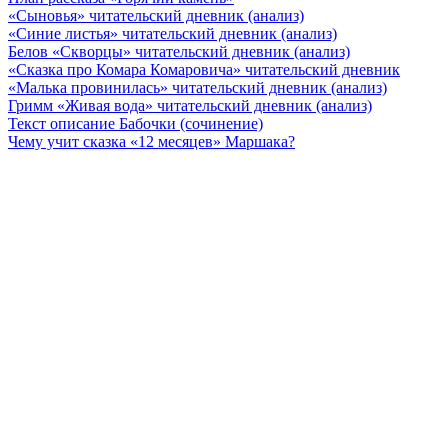
«Сыновья» читательский дневник (анализ)
«Синие листья» читательский дневник (анализ)
Белов «Скворцы» читательский дневник (анализ)
«Сказка про Комара Комаровича» читательский дневник
«Малька провинилась» читательский дневник (анализ)
Гримм «Живая вода» читательский дневник (анализ)
Текст описание Бабочки (сочинение)
Чему учит сказка «12 месяцев» Маршака?