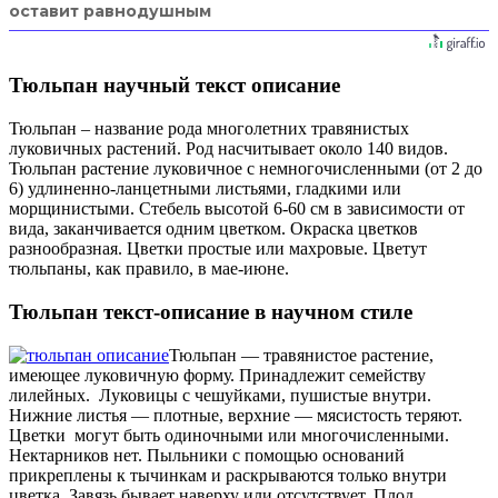
оставит равнодушным
Тюльпан научный текст описание
Тюльпан – название рода многолетних травянистых
луковичных растений. Род насчитывает около 140 видов.
Тюльпан растение луковичное с немногочисленными (от 2 до
6) удлиненно-ланцетными листьями, гладкими или
морщинистыми. Стебель высотой 6-60 см в зависимости от
вида, заканчивается одним цветком. Окраска цветков
разнообразная. Цветки простые или махровые. Цветут
тюльпаны, как правило, в мае-июне.
Тюльпан текст-описание в научном стиле
Тюльпан — травянистое растение,
имеющее луковичную форму. Принадлежит семейству
лилейных. Луковицы с чешуйками, пушистые внутри.
Нижние листья — плотные, верхние — мясистость теряют.
Цветки могут быть одиночными или многочисленными.
Нектарников нет. Пыльники с помощью оснований
прикреплены к тычинкам и раскрываются только внутри
цветка. Завязь бывает наверху или отсутствует. Плод