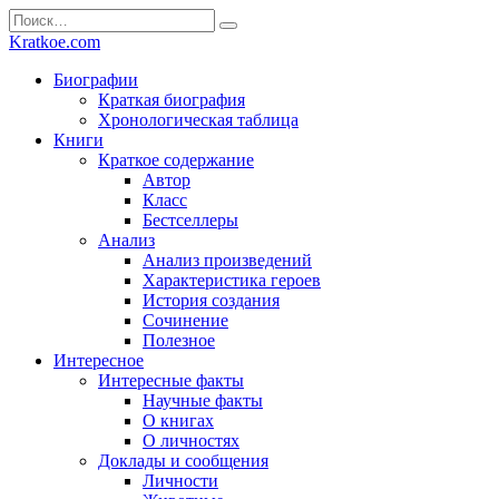
Перейти
Search
к
for:
Kratkoe.com
содержанию
Биографии
Краткая биография
Хронологическая таблица
Книги
Краткое содержание
Автор
Класс
Бестселлеры
Анализ
Анализ произведений
Характеристика героев
История создания
Сочинение
Полезное
Интересное
Интересные факты
Научные факты
О книгах
О личностях
Доклады и сообщения
Личности