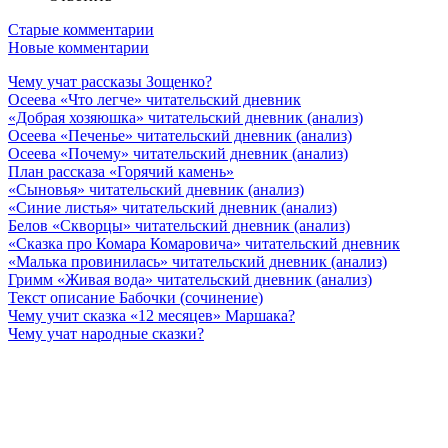
Навигация
Старые комментарии
Новые комментарии
по
Чему учат рассказы Зощенко?
комментариям
Осеева «Что легче» читательский дневник
«Добрая хозяюшка» читательский дневник (анализ)
Осеева «Печенье» читательский дневник (анализ)
Осеева «Почему» читательский дневник (анализ)
План рассказа «Горячий камень»
«Сыновья» читательский дневник (анализ)
«Синие листья» читательский дневник (анализ)
Белов «Скворцы» читательский дневник (анализ)
«Сказка про Комара Комаровича» читательский дневник
«Малька провинилась» читательский дневник (анализ)
Гримм «Живая вода» читательский дневник (анализ)
Текст описание Бабочки (сочинение)
Чему учит сказка «12 месяцев» Маршака?
Чему учат народные сказки?