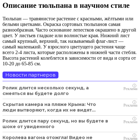
Описание
тюльпана
в научном стиле
Тюльпан — травянистое растение с красными, жёлтыми или
белыми цветками. Окраска сортовых тюльпанов самая
разнообразная. Часто основание лепестков окрашено в другой
цвет. У листьев гладкие или волнистые края. Нижний лист
самый крупный, верхний, так называемый флаг-лист —
самый маленький. У взрослого цветущего растения чаще
всего 2-4 листа, которые расположены в нижней части стебля.
Высота растений колеблется в зависимости от вида и сорта от
10-20 до 65-85 см.
Новости партнеров
i
Ролик длится несколько секунд, а
смеяться вы будете долго
i
Скрытая камера на пляже Крыма: Что
люди вытворяют, когда их не видят...
i
Ролик длится пару секунд, но вы будете в
шоке от увиденного
i
Королева вагона отожгла! Видео не