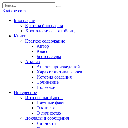
Перейти
Search
к
for:
Kratkoe.com
содержанию
Биографии
Краткая биография
Хронологическая таблица
Книги
Краткое содержание
Автор
Класс
Бестселлеры
Анализ
Анализ произведений
Характеристика героев
История создания
Сочинение
Полезное
Интересное
Интересные факты
Научные факты
О книгах
О личностях
Доклады и сообщения
Личности