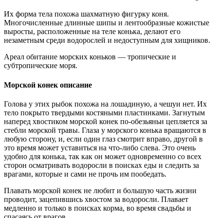
Их форма тела похожа шахматную фигурку коня.
Многочисленные длинные шипы и лентообразные кожистые
выросты, расположенные на теле конька, делают его
незаметным среди водорослей и недоступным для хищников.
Ареал обитание морских коньков — тропические и
субтропические моря.
Морской конек описание
Голова у этих рыбок похожа на лошадиную, а чешуи нет. Их
тело покрыто твердыми костяными пластинками. Загнутым
наперед хвостиком морской конек по-обезьяньи цепляется за
стебли морской травы. Глаза у морского конька вращаются в
любую сторону, и, если один глаз смотрит вправо, другой в
это время может уставиться на что-либо слева. Это очень
удобно для конька, так как он может одновременно со всех
сторон осматривать водоросли в поисках еды и следить за
врагами, которые и сами не прочь им пообедать.
Плавать морской конек не любит и большую часть жизни
проводит, зацепившись хвостом за водоросли. Плавает
медленно и только в поисках корма, во время свадьбы и
спасаясь от врагов.