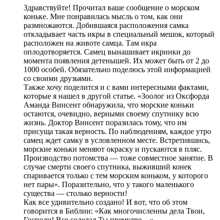
Здравствуйте! Прочитал ваше сообщение о морском
коньке. Мне понравилась мысль о том, как они
размножаются. Добившаяся расположения самка
откладывает часть икры в специальный мешок, который
расположен на животе самца. Там икра
оплодотворяется. Самец вынашивает икринки до
момента появления детенышей. Их может быть от 2 до
1000 особей. Обязательно поделюсь этой информацией
со своими друзьями.
Также хочу поделится и с вами интересными фактами,
которые я нашел в другой статье. «Зоолог из Оксфорда
Аманда Винсент обнаружила, что морские коньки
остаются, очевидно, верными своему спутнику всю
жизнь. Доктор Винсент поразилась тому, что им
присуща такая верность. По наблюдениям, каждое утро
самец ждет самку в условленном месте. Встретившись,
морские коньки меняют окраску и пускаются в пляс.
Производство потомства — тоже совместное занятие. В
случае смерти своего спутника, выживший конек
спаривается только с тем морским коньком, у которого
нет пары». Поразительно, что у такого маленького
существа — столько верности!
Как все удивительно создано! И вот, что об этом
говорится в Библии: «Как многочисленны дела Твои,
Господи! Все соделал Ты премудро…».