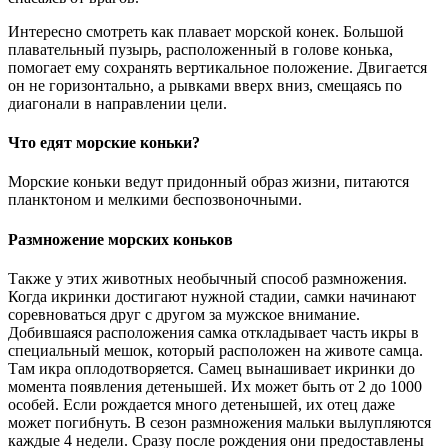
Интересно смотреть как плавает морской конек. Большой
плавательный пузырь, расположенный в голове конька,
помогает ему сохранять вертикальное положение. Двигается
он не горизонтально, а рывками вверх вниз, смещаясь по
диагонали в направлении цели.
Что едят морские коньки?
Морские коньки ведут придонный образ жизни, питаются
планктоном и мелкими беспозвоночными.
Размножение морских коньков
Также у этих животных необычный способ размножения.
Когда икринки достигают нужной стадии, самки начинают
соревноваться друг с другом за мужское внимание.
Добившаяся расположения самка откладывает часть икры в
специальный мешок, который расположен на животе самца.
Там икра оплодотворяется. Самец вынашивает икринки до
момента появления детенышей. Их может быть от 2 до 1000
особей. Если рождается много детенышей, их отец даже
может погибнуть. В сезон размножения мальки вылупляются
каждые 4 недели. Сразу после рождения они предоставлены