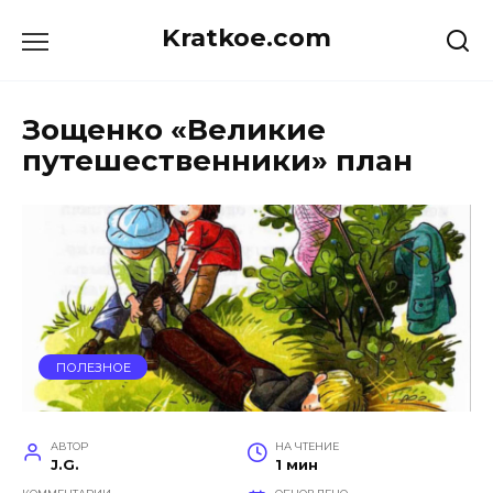
Перейти
Kratkoe.com
к
содержанию
Зощенко «Великие
путешественники» план
ПОЛЕЗНОЕ
АВТОР
НА ЧТЕНИЕ
J.G.
1 мин