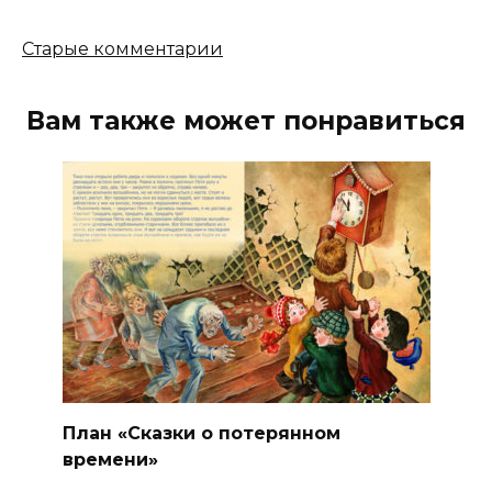
Навигация
Старые комментарии
по
комментариям
Вам также может понравиться
План «Сказки о потерянном
времени»