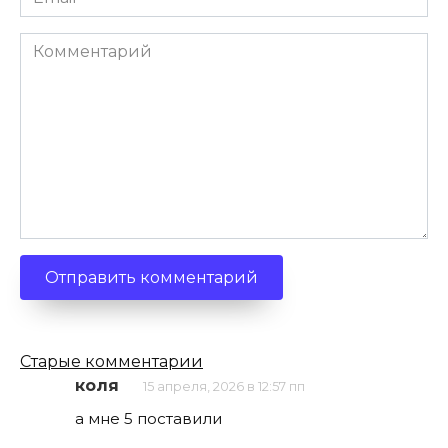
*
Комментарий
Навигация
Старые комментарии
по
коля
15 апреля, 2026 в 12:57 пп
комментариям
а мне 5 поставили