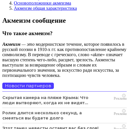
Основоположники акмеизма
Акмеизм общая характеристика
Акмеизм сообщение
Что такое акмеизм?
Акмеизм
— это
модернистское течение, которое появилось в
русской поэзии в 1910-х гг. как противопоставление крайнему
символизму. В переводе с греческого, слово «akme» означает
высшую степень чего-либо, расцвет, зрелость. Акмеисты
выступали за возвращение образам и словам их
первоначального значения, за искусство ради искусства, за
поэтизацию чувств человека.
Новости партнеров
i
Скрытая камера на пляже Крыма: Что
люди вытворяют, когда их не видят...
i
Ролик длится несколько секунд, а
смеяться вы будете долго
i
Этот танец невесты оставит вас без слов!