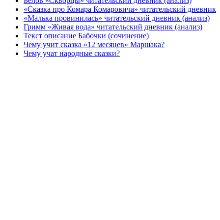
Белов «Скворцы» читательский дневник (анализ)
«Сказка про Комара Комаровича» читательский дневник
«Малька провинилась» читательский дневник (анализ)
Гримм «Живая вода» читательский дневник (анализ)
Текст описание Бабочки (сочинение)
Чему учит сказка «12 месяцев» Маршака?
Чему учат народные сказки?