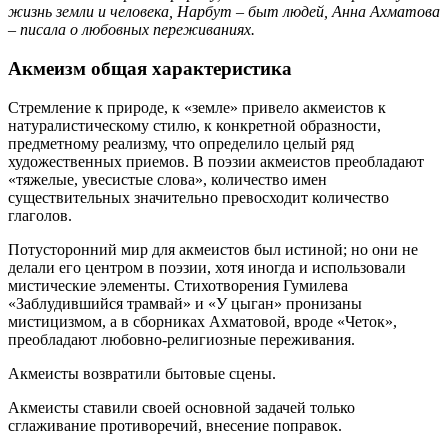
жизнь земли и человека, Нарбут – быт людей, Анна Ахматова
– писала о любовных переживаниях.
Акмеизм общая характеристика
Стремление к природе, к «земле» привело акмеистов к
натуралистическому стилю, к конкретной образности,
предметному реализму, что определило целый ряд
художественных приемов. В поэзии акмеистов преобладают
«тяжелые, увесистые слова», количество имен
существительных значительно превосходит количество
глаголов.
Потусторонний мир для акмеистов был истиной; но они не
делали его центром в поэзии, хотя иногда и использовали
мистические элементы. Стихотворения Гумилева
«Заблудившийся трамвай» и «У цыган» пронизаны
мистицизмом, а в сборниках Ахматовой, вроде «Четок»,
преобладают любовно-религиозные переживания.
Акмеисты возвратили бытовые сцены.
Акмеисты ставили своей основной задачей только
сглаживание противоречий, внесение поправок.