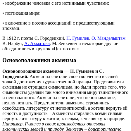
• изображение человека с его истинными чувствами;
• поэтизация мира;
• включение в поэзию ассоциаций с предшествующими
эпохами.
В 1912 г. поэты С. Городецкий,
Н. Гумилев
,
О. Мандельштам
,
В. Нарбут,
А. Ахматова
, М. Зенкевич и некоторые другие
объединились в кружок «Цех поэтов».
Основоположники акмеизма
Основоположники акмеизма — Н. Гумилев и С.
Городецкий.
Акмеисты считали свое творчество высшей
точкой достижения художественной правды. Представители
акмеизма не отрицали символизма, но были против того, что
символисты уделяли так много внимания миру таинственного
и непознанного. Акмеисты считали, что непознаваемое,
нельзя познать. Представители акмеизма стремились
освободить литературу от непонятностей, а хотели вернуть ей
ясность и доступность. Акмеисты старались всеми силами
вернуть литературу к жизни, к вещам, к человеку, к природе.
Например, Гумилев в своих произведениях описывал
экзотических зверей и природу, Зенкевич – доисторическую